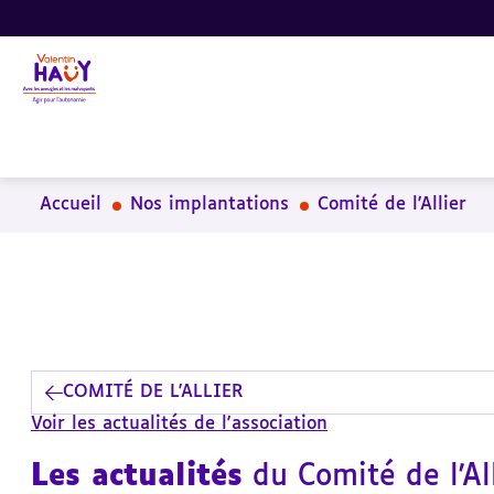
Aller
Aller
Aller
au
au
à
contenu
pied
la
principal
de
recherche
page
Accueil
Nos implantations
Comité de l'Allier
COMITÉ DE L'ALLIER
Voir les actualités de l'association
Les actualités
du Comité de l'Al