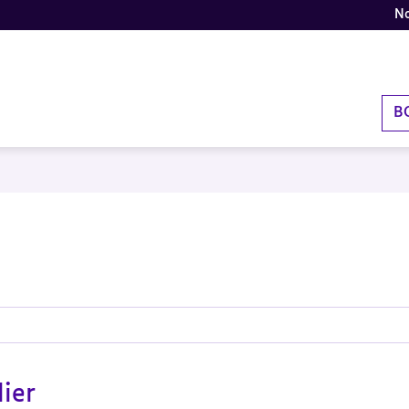
No
B
lier