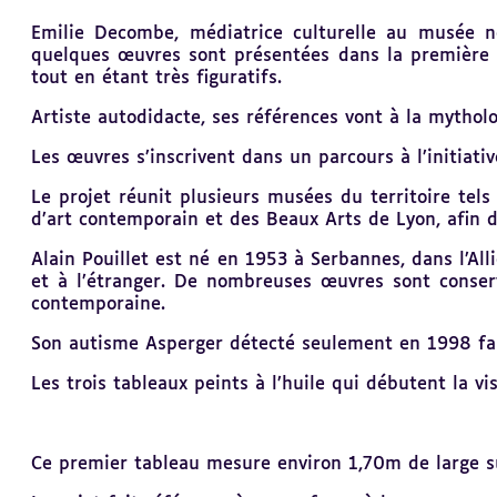
Revenir
Emilie Decombe, médiatrice culturelle au musée no
au
quelques œuvres sont présentées dans la première s
sommaire
tout en étant très figuratifs.
Artiste autodidacte, ses références vont à la mythologi
Les œuvres s’inscrivent dans un parcours à l’initiativ
Le projet réunit plusieurs musées du territoire tel
d’art contemporain et des Beaux Arts de Lyon, afin de
Alain Pouillet est né en 1953 à Serbannes, dans l’Alli
et à l’étranger. De nombreuses œuvres sont conservé
contemporaine.
Son autisme Asperger détecté
seulement
en 1998 fai
Les trois tableaux peints à l’huile qui débutent la vi
Ce premier tableau mesure environ 1,70m de large s