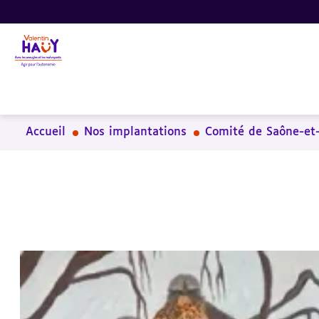
Aller
Aller
Aller
au
au
à
contenu
pied
la
principal
de
recherche
page
Accueil
Nos implantations
Comité de Saône-et-