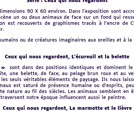
Série : Ceux qui nous regardent
dimensions 90 X 60 environ. Dans l’exposition sont accr
cène un ou deux animaux de face sur un fond qui ressem
ion est recouverts de graphismes tracés à l’encre de C
r.
umains ou de créatures imaginaires aux oreilles et à la
Ceux qui nous regardent, L’écureuil et la belette
 »
sont dans des positions identiques et dominent le 
ite, une belette, de face, au pelage brun roux et au ve
les seuls véritables éléments de paysage. Ils nous laiss
maux est saturé de présence humaine ou d’esprits, peu
te nature au fil des siècles. Les animaux semblent en ê
 traversent notre époque influencent aussi le peintre.
Ceux qui nous regardent, La marmotte et le lièvre