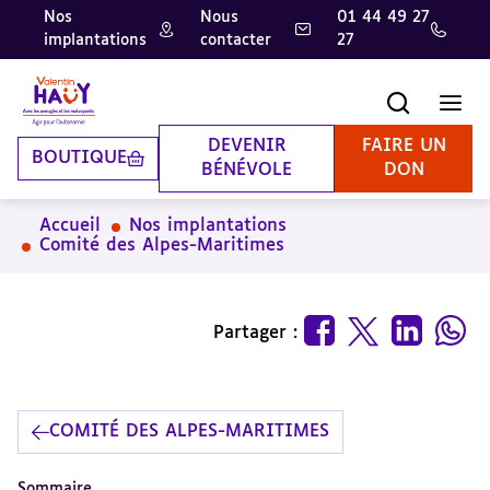
Nos
Nous
01 44 49 27
implantations
contacter
27
Aller
Aller
Aller
au
au
à
contenu
pied
la
Recherche
Men
principal
de
recherche
page
DEVENIR
FAIRE UN
BOUTIQUE
BÉNÉVOLE
DON
Accueil
Nos implantations
Comité des Alpes-Maritimes
Partager :
COMITÉ DES ALPES-MARITIMES
Sommaire