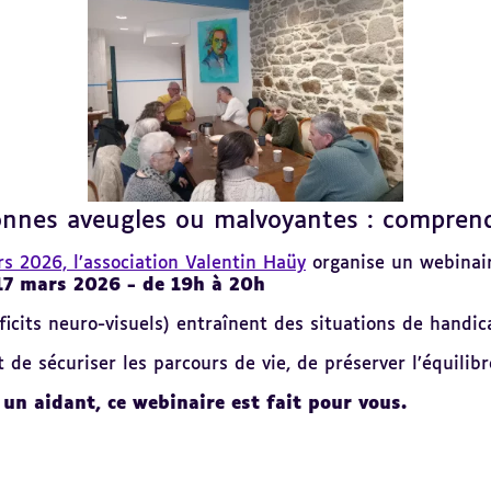
onnes aveugles ou malvoyantes : comprendr
s 2026, l’association Valentin Haüy
organise un webinair
17 mars 2026 - de 19h à 20h
éficits neuro-visuels) entraînent des situations de han
 de sécuriser les parcours de vie, de préserver l’équilib
 un aidant, ce webinaire est fait pour vous.