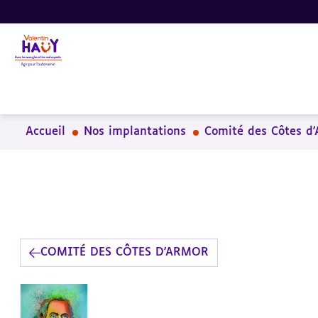
Aller
Aller
Aller
au
au
à
contenu
pied
la
principal
de
recherche
page
Accueil
Nos implantations
Comité des Côtes d
COMITÉ DES CÔTES D'ARMOR