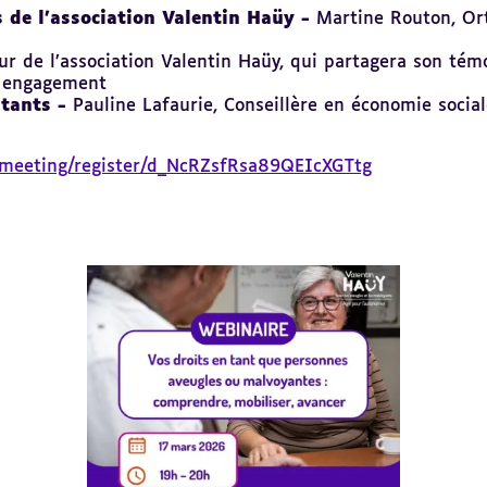
 de l’association Valentin Haüy -
Martine Routon, Ort
ur de l’association Valentin Haüy, qui partagera son tém
n engagement
stants -
Pauline Lafaurie, Conseillère en économie social
/meeting/register/d_NcRZsfRsa89QEIcXGTtg