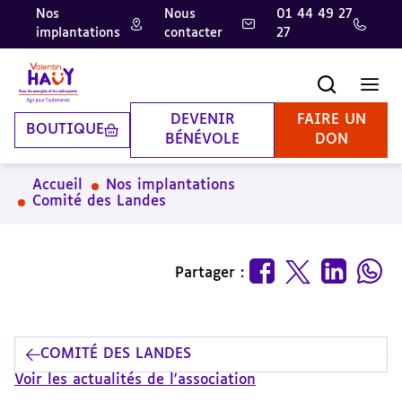
Nos
Nous
01 44 49 27
implantations
contacter
27
Aller
Aller
Aller
au
au
à
contenu
pied
la
Recherche
Men
principal
de
recherche
page
DEVENIR
FAIRE UN
BOUTIQUE
BÉNÉVOLE
DON
Accueil
Nos implantations
Comité des Landes
Partager :
COMITÉ DES LANDES
Voir les actualités de l'association