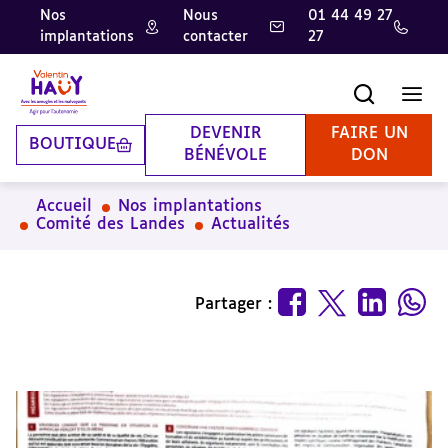
Nos
Nous
01 44 49 27
implantations
contacter
27
Aller
Aller
Aller
au
au
à
contenu
pied
la
Recherche
Men
principal
de
recherche
page
DEVENIR
FAIRE UN
BOUTIQUE
BÉNÉVOLE
DON
Accueil
Nos implantations
Comité des Landes
Actualités
Partager :