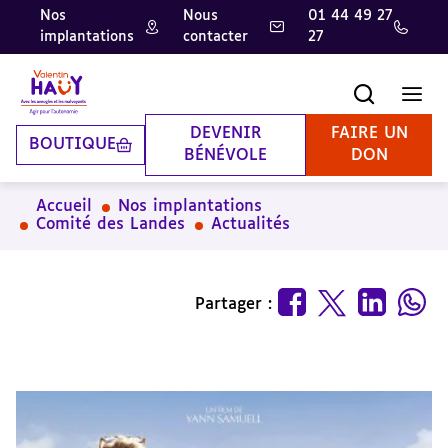
Nos
Nous
01 44 49 27
implantations
contacter
27
Aller
Aller
Aller
au
au
à
contenu
pied
la
Recherche
Men
principal
de
recherche
page
DEVENIR
FAIRE UN
BOUTIQUE
BÉNÉVOLE
DON
Accueil
Nos implantations
Comité des Landes
Actualités
Partager :