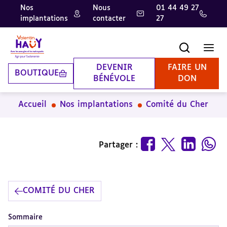
Nos
Nous
01 44 49 27
implantations
contacter
27
Aller
Aller
Aller
au
au
à
contenu
pied
la
Recherche
Men
principal
de
recherche
page
DEVENIR
FAIRE UN
BOUTIQUE
BÉNÉVOLE
DON
Accueil
Nos implantations
Comité du Cher
Partager :
COMITÉ DU CHER
Sommaire