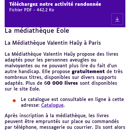
au
Téléchargez notre activité randonnée
sommaire
Fichier PDF
-
442.2 Ko
La médiathèque Éole
Revenir
au
sommaire
La Médiathèque Valentin Haüy à Paris
La Médiathèque Valentin Haüy propose des livres
adaptés pour les personnes aveugles ou
malvoyantes ou ne pouvant plus lire du fait d’un
autre handicap. Elle propose
gratuitement
de très
nombreux titres, disponibles sur divers supports
adaptés. Plus de 6
0 000 livres
sont disponibles
sur le site Eole.
Le catalogue est consultable en ligne à cette
adresse:
Catalogue
.
Après inscription à la médiathèque, les livres
peuvent être empruntés sur place ou commandés
par téléphone, messagerie ou courrier. Ils sont alors