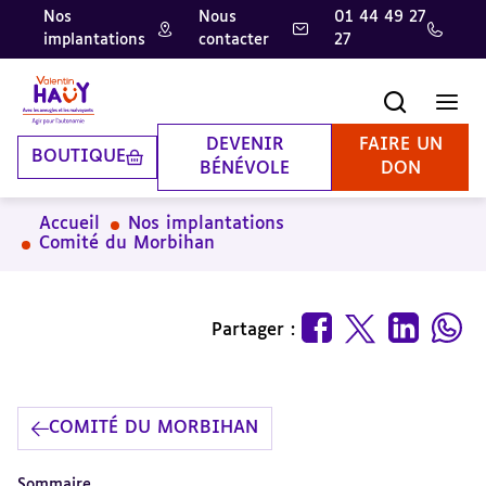
Nos
Nous
01 44 49 27
implantations
contacter
27
Aller
Aller
Aller
au
au
à
contenu
pied
la
Recherche
Men
principal
de
recherche
page
DEVENIR
FAIRE UN
BOUTIQUE
BÉNÉVOLE
DON
Accueil
Nos implantations
Comité du Morbihan
Partager :
COMITÉ DU MORBIHAN
Sommaire