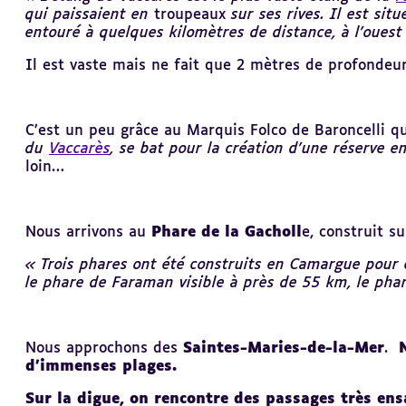
qui paissaient en
troupeaux
sur ses rives. Il est si
entouré à quelques kilomètres de distance, à l'ouest
Il est vaste mais ne fait que 2 mètres de profondeu
C’est un peu grâce au Marquis Folco de Baroncelli q
du
Vaccarès
, se bat pour la création d'une réserve e
loin…
Nous arrivons au
Phare de la Gacholl
e, construit su
« Trois phares ont été construits en Camargue pour év
le phare de Faraman visible à près de 55 km, le pha
Nous approchons des
Saintes-Maries-de-la-Mer
.
N
d’immenses plages.
Sur la digue, on rencontre des passages très en