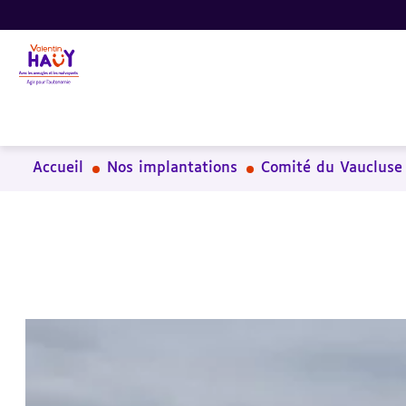
Aller
Aller
Aller
au
au
à
contenu
pied
la
principal
de
recherche
page
Accueil
Nos implantations
Comité du Vaucluse