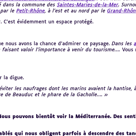
tué dans la commune des
Saintes-Maries-de-la-Mer
. Surn
 par le
Petit-Rhône
, à l'est et au nord par le
Grand-Rhôn
r. C’est évidemment un espace protégé.
ue nous avons la chance d’admirer ce paysage.
Dans les
n faisant valoir l'importance à venir du tourisme….
Vous 
r la digue.
iter les naufrages dont les marins avaient la hantise, à
re de Beauduc et le phare de la Gacholle…. »
ous pouvons bientôt voir la Méditerranée. Des senti
sablés qui nous obligent parfois à descendre des tan