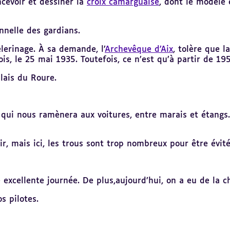
ncevoir et dessiner la
croix camarguaise
, dont le modèle 
onnelle des gardians.
lerinage. À sa demande, l’
Archevêque d’Aix
, tolère que l
ois, le 25 mai 1935. Toutefois, ce n’est qu’à partir de 1
lais du Roure.
, qui nous ramènera aux voitures, entre marais et étangs
r, mais ici, les trous sont trop nombreux pour être évités
 excellente journée. De plus,aujourd’hui, on a eu de la c
s pilotes.