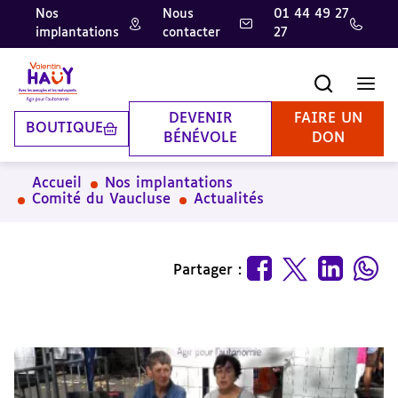
Nos
Nous
01 44 49 27
implantations
contacter
27
Aller
Aller
Aller
au
au
à
contenu
pied
la
Recherche
Men
principal
de
recherche
page
DEVENIR
FAIRE UN
BOUTIQUE
BÉNÉVOLE
DON
Accueil
Nos implantations
Comité du Vaucluse
Actualités
Partager :