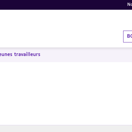
No
B
eunes travailleurs