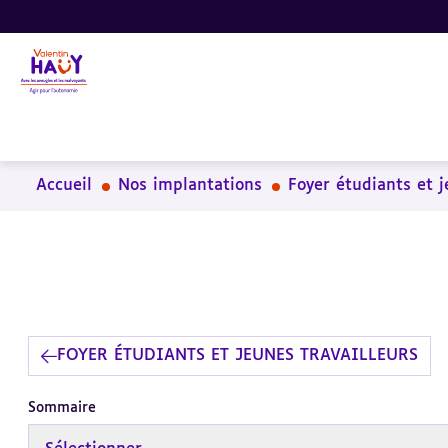
Aller
Aller
Aller
au
au
à
contenu
pied
la
principal
de
recherche
page
Accueil
Nos implantations
Foyer étudiants et j
FOYER ÉTUDIANTS ET JEUNES TRAVAILLEURS
Sommaire