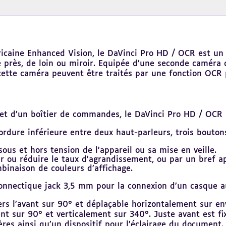
icaine Enhanced Vision, le DaVinci Pro HD / OCR est un
 près, de loin ou miroir. Equipée d’une seconde caméra 
cette caméra peuvent être traités par une fonction OCR p
et d’un boîtier de commandes, le DaVinci Pro HD / OCR 
ordure inférieure entre deux haut-parleurs, trois bouto
ous et hors tension de l’appareil ou sa mise en veille.
r ou réduire le taux d’agrandissement, ou par un bref 
inaison de couleurs d’affichage.
 connectique jack 3,5 mm pour la connexion d’un casque a
 vers l’avant sur 90° et déplaçable horizontalement sur e
t sur 90° et verticalement sur 340°. Juste avant est fi
res ainsi qu’un dispositif pour l’éclairage du document.