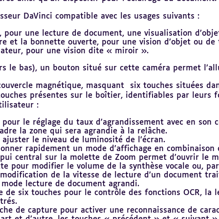
sseur DaVinci compatible avec les usages suivants :
s, pour une lecture de document, une visualisation d’objet
ère et la bonnette ouverte, pour une vision d’objet ou de 
isateur, pour une vision dite « miroir ».
s le bas), un bouton situé sur cette caméra permet l’allu
uvercle magnétique, masquant six touches situées dans s
s touches présentes sur le boîtier, identifiables par leur
ilisateur :
 pour le réglage du taux d’agrandissement avec en son c
dre la zone qui sera agrandie à la relâche.
juster le niveau de luminosité de l’écran.
tionner rapidement un mode d’affichage en combinaison d
ppui central sur la molette de Zoom permet d’ouvrir le 
tte pour modifier le volume de la synthèse vocale ou, pa
modification de la vitesse de lecture d’un document trait
 mode lecture de document agrandi.
le de six touches pour le contrôle des fonctions OCR, la
trés.
he de capture pour activer une reconnaissance de caract