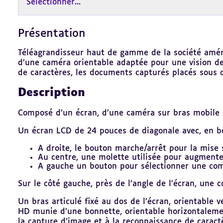
Sélectionner...
Présentation
Revenir
au
sommaire
Téléagrandisseur haut de gamme de la société amér
d’une caméra orientable adaptée pour une vision de
de caractères, les documents capturés placés sous 
Description
Composé d’un écran, d’une caméra sur bras mobile 
Un écran LCD de 24 pouces de diagonale avec, en b
A droite, le bouton marche/arrêt pour la mise s
Au centre, une molette utilisée pour augmente
A gauche un bouton pour sélectionner une comb
Sur le côté gauche, près de l’angle de l’écran, une
Un bras articulé fixé au dos de l’écran, orientable
HD munie d’une bonnette, orientable horizontalemen
la capture d’image et à la reconnaissance de caractè