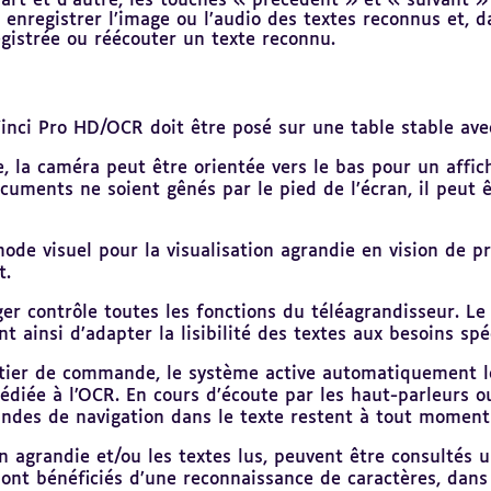
art et d’autre, les touches « précédent » et « suivant » 
enregistrer l’image ou l’audio des textes reconnus et, da
gistrée ou réécouter un texte reconnu.
ci Pro HD/OCR doit être posé sur une table stable avec l
e, la caméra peut être orientée vers le bas pour un affic
cuments ne soient gênés par le pied de l’écran, il peut 
mode visuel pour la visualisation agrandie en vision de p
t.
 contrôle toutes les fonctions du téléagrandisseur. Le 
 ainsi d’adapter la lisibilité des textes aux besoins spé
îtier de commande, le système active automatiquement le
édiée à l’OCR. En cours d’écoute par les haut-parleurs o
andes de navigation dans le texte restent à tout moment
ion agrandie et/ou les textes lus, peuvent être consult
ont bénéficiés d’une reconnaissance de caractères, dans l