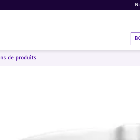
No
B
ons de produits