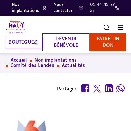
Nos
Nous
01 44 49 27
implantations
contacter
27
Aller
Aller
Aller
au
au
à
contenu
pied
la
Recherche
Men
principal
de
recherche
page
DEVENIR
FAIRE UN
BOUTIQUE
BÉNÉVOLE
DON
Accueil
Nos implantations
Comité des Landes
Actualités
Partager :