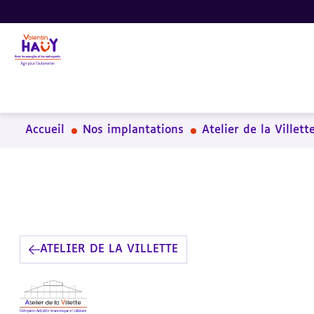
Aller
Aller
Aller
au
au
à
contenu
pied
la
principal
de
recherche
page
Accueil
Nos implantations
Atelier de la Villett
ATELIER DE LA VILLETTE